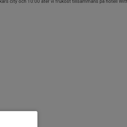
kars city och 10:00 äter vi frukost tillsammans på hotell W