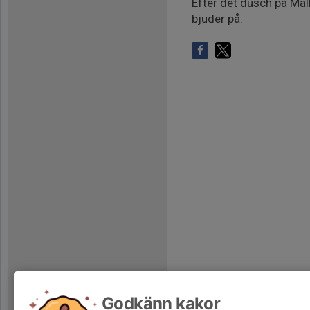
Efter det dusch på Mal
bjuder på.
Godkänn kakor