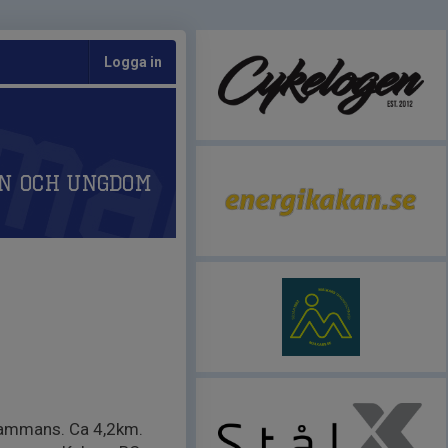
Logga in
n och Ungdom
lsammans. Ca 4,2km.