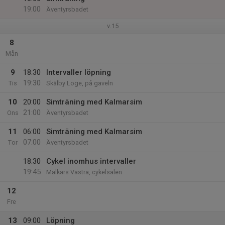
19:00
Äventyrsbadet
v.15
8
Mån
9
18:30
Intervaller löpning
19:30
Tis
Skälby Loge, på gaveln
10
20:00
Simträning med Kalmarsim
21:00
Ons
Äventyrsbadet
11
06:00
Simträning med Kalmarsim
07:00
Tor
Äventyrsbadet
18:30
Cykel inomhus intervaller
19:45
Malkars Västra, cykelsalen
12
Fre
13
09:00
Löpning