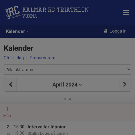
Kalmar RC Triathlon
Vuxna
Logga in
Kalender
Kalender
Gå till idag
|
Prenumerera
April 2024
v.14
1
Mån
2
18:30
Intervaller löpning
19:30
Tis
Skälby Loge, på gaveln