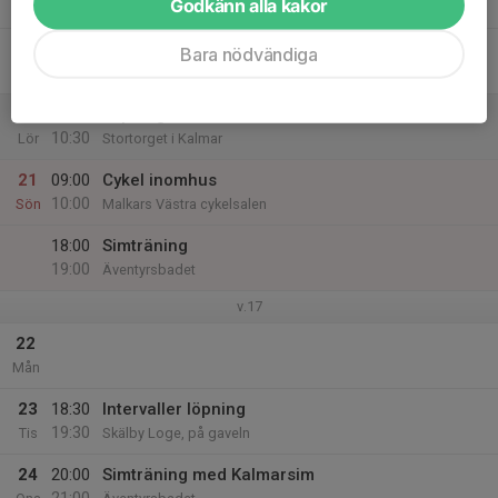
Godkänn alla kakor
19:45
Malkars Västra cykelsalen
19
Bara nödvändiga
Fre
20
09:00
Löpning
10:30
Lör
Stortorget i Kalmar
21
09:00
Cykel inomhus
10:00
Sön
Malkars Västra cykelsalen
18:00
Simträning
19:00
Äventyrsbadet
v.17
22
Mån
23
18:30
Intervaller löpning
19:30
Tis
Skälby Loge, på gaveln
24
20:00
Simträning med Kalmarsim