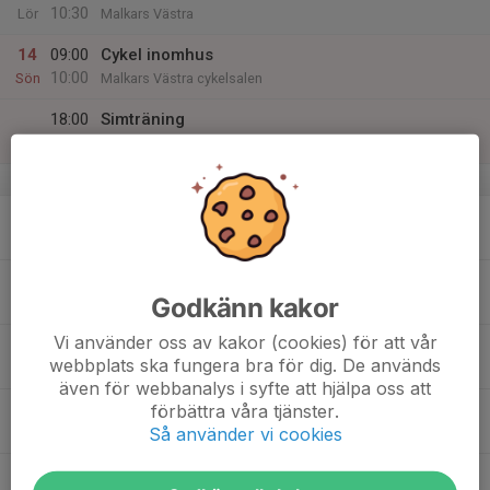
10:30
Lör
Malkars Västra
14
09:00
Cykel inomhus
10:00
Sön
Malkars Västra cykelsalen
18:00
Simträning
19:00
Äventyrsbadet
v.16
15
17:00
Kompiskväll på Sporthörnan
19:00
Mån
Tullslätten
16
18:30
Intervaller löpning
Godkänn kakor
19:30
Tis
Skälby Loge, på gaveln
Vi använder oss av kakor (cookies) för att vår
17
20:00
Simträning med Kalmarsim
webbplats ska fungera bra för dig. De används
21:00
Ons
Äventyrsbadet
även för webbanalys i syfte att hjälpa oss att
18
06:00
Simträning med Kalmarsim
förbättra våra tjänster.
07:00
Så använder vi cookies
Tor
Äventyrsbadet
18:30
Cykel inomhus intervaller