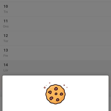
10
Tis
11
Ons
12
Tor
13
Fre
14
Lör
15
Sön
v.47
16
Mån