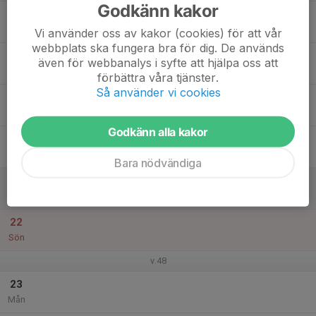
Godkänn kakor
17
Tis
Vi använder oss av kakor (cookies) för att vår
webbplats ska fungera bra för dig. De används
18
även för webbanalys i syfte att hjälpa oss att
Ons
förbättra våra tjänster.
Så använder vi cookies
19
Tor
Godkänn alla kakor
20
Fre
Bara nödvändiga
21
Lör
22
Sön
v.48
23
Mån