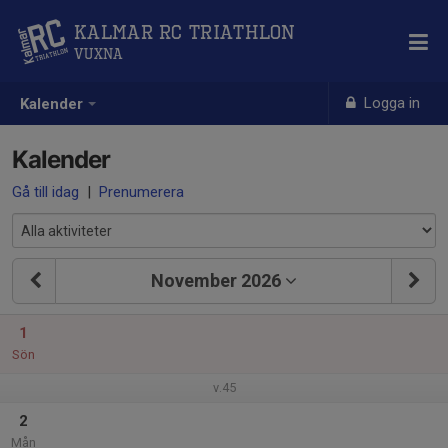
Kalmar RC Triathlon
Vuxna
Logga in
Kalender
Kalender
Gå till idag
|
Prenumerera
November 2026
1
Sön
v.45
2
Mån