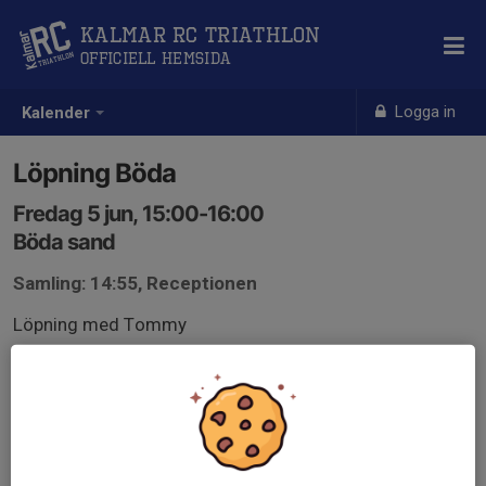
Kalmar RC Triathlon
Officiell hemsida
Logga in
Kalender
Löpning Böda
Fredag 5 jun, 15:00-16:00
Böda sand
Samling: 14:55, Receptionen
Löpning med Tommy