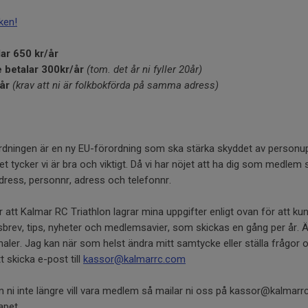
ken!
ar 650 kr/år
 betalar 300kr/år
(tom. det år ni fyller 20år)
/år
(krav att ni är folkbokförda på samma adress)
dningen är en ny EU-förordning som ska stärka skyddet av personup
et tycker vi är bra och viktigt. Då vi har nöjet att ha dig som medlem
ress, personnr, adress och telefonnr.
 att Kalmar RC Triathlon lagrar mina uppgifter enligt ovan för att k
rev, tips, nyheter och medlemsavier, som skickas en gång per år. Äv
naler. Jag kan när som helst ändra mitt samtycke eller ställa frågor
 skicka e-post till
kassor@kalmarrc.com
ni inte längre vill vara medlem så mailar ni oss på kassor@kalmarrc
apet.