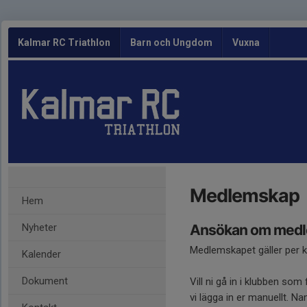
Kalmar RC Triathlon
Barn och Ungdom
Vuxna
Medlemskap
Hem
Nyheter
Ansökan om medl
Medlemskapet gäller per kal
Kalender
Dokument
Vill ni gå in i klubben som
vi lägga in er manuellt. Na