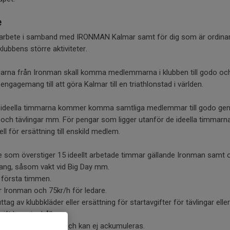
e
rsarbete i samband med IRONMAN Kalmar samt för dig som är ordinar
 klubbens större aktiviteter.
garna från Ironman skall komma medlemmarna i klubben till godo och 
ngagemang till att göra Kalmar till en triathlonstad i världen.
 ideella timmarna kommer komma samtliga medlemmar till godo geno
r och tävlingar mm. För pengar som ligger utanför de ideella timmarn
l för ersättning till enskild medlem.
 som överstiger 15 ideellt arbetade timmar gällande Ironman samt om 
ang, såsom vakt vid Big Day mm.
n första timmen.
r Ironman och 75kr/h för ledare.
tag av klubbkläder eller ersättning för startavgifter för tävlingar eller
ft kan ej erhållas.
fter arbetet utförts och kan ej ackumuleras.