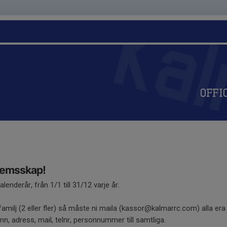
Offi
emsskap!
enderår, från 1/1 till 31/12 varje år.
 familj (2 eller fler) så måste ni maila (kassor@kalmarrc.com) alla era u
mn, adress, mail, telnr, personnummer till samtliga.