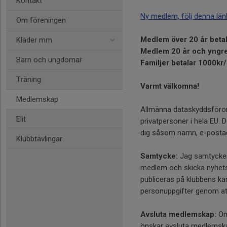
Kontakt
Ny medlem, följ denna län
Om föreningen
Medlem över 20 år betal
Kläder mm
Medlem 20 år och yngre
Barn och ungdomar
Familjer betalar 1000kr
Träning
Varmt välkomna!
Medlemskap
Allmänna dataskyddsföror
Elit
privatpersoner i hela EU. D
dig såsom namn, e-postad
Klubbtävlingar
Samtycke:
Jag samtycker
medlem och skicka nyhetsb
publiceras på klubbens ka
personuppgifter genom att
Avsluta medlemskap:
Om 
önskar avsluta medlemsk