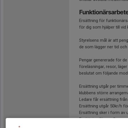
Funktionärsarbet
Ersättning för funktionä
för dig som hjälper till vid
Styrelsens mål är att pen
de som lägger ner tid och e
Pengar genererade för de
föreläsningar, resor, läge
beslutat om följande model
Ersättning utgår per timme
klubbens större arrangem
Ledare får ersättning frå
Ersättning utgår 50kr/h fö
Ersättning sker i form av ut
Ersättning för medlemsavgi
Ersättningen tas ut året e