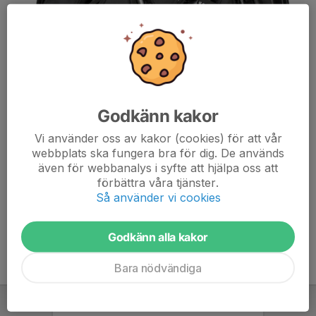
Godkänn kakor
Vi använder oss av kakor (cookies) för att vår
webbplats ska fungera bra för dig. De används
Ska du ut och resa med din cykel!
även för webbanalys i syfte att hjälpa oss att
Kalmar RC Triathlon har cykelväskor för uthyrning till
förbättra våra tjänster.
medlemmar.
Så använder vi cookies
Ta kontakt i god tid! Enklast är att maila info@kalmarrc.com
Godkänn alla kakor
Bara nödvändiga