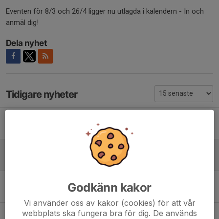
Eventen för 8/3 och 26/4 ligger nu utlagda i kalendern - In och
anmäl dig!
Dela nyhet
Tidigare nyheter
BÖDA SAND
22 mar, 19:51
Sociala event under våren!
4 feb, 12:03
Sista dag att meddela specialkost inför lunch på träningsdagen!
Godkänn kakor
10 okt 2025
Vi använder oss av kakor (cookies) för att vår
webbplats ska fungera bra för dig. De används
BÖDA SAND