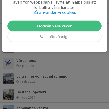
även för webbanalys i syfte att hjälpa oss att
30 maj 2025
förbättra våra tjänster.
Så använder vi cookies
Sommar-schemat planerat!
28 mar 2025
Godkänn alla kakor
Simma många hundringar
27 mar 2025
Bara nödvändiga
Böda sand
5 feb 2025
Vårschema
6 jan 2025
Julträning och social running!
16 dec 2024
Höstens löpevent!
4 sep 2024
Kommande veckor