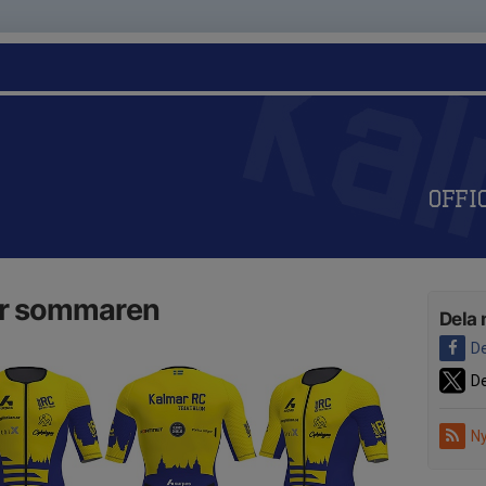
Offi
ör sommaren
Dela 
De
De
Ny