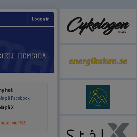
Logga in
ciell hemsida
nyhet
la på Facebook
la på X
heter via RSS