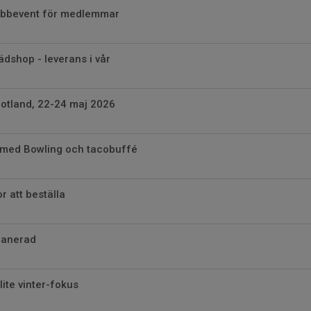
bbevent för medlemmar
ädshop - leverans i vår
Gotland, 22-24 maj 2026
med Bowling och tacobuffé
r att beställa
lanerad
ite vinter-fokus