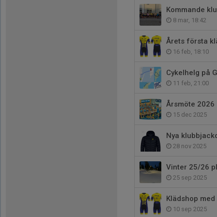
Kommande klu
8 mar, 18:42
Årets första kl
16 feb, 18:10
Cykelhelg på 
11 feb, 21:00
Årsmöte 2026 
15 dec 2025
Nya klubbjacko
28 nov 2025
Vinter 25/26 p
25 sep 2025
Klädshop med l
10 sep 2025