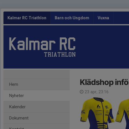
Kalmar RC Triathlon
Barn och Ungdom
Vuxna
Klädshop inf
Hem
23 apr, 23:16
Nyheter
Kalender
Dokument