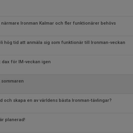
 närmare Ironman Kalmar och fler funktionärer behövs
bli hög tid att anmäla sig som funktionär till Ironman-veckan
t dax för IM-veckan igen
r sommaren
ed och skapa en av världens bästa Ironman‑tävlingar?
r planerad!