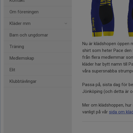
Kontakt
Om föreningen
Kläder mm
Barn och ungdomar
Nu är klädshopen öppen m
Träning
shirt som heter Pace den 
från flera medlemmar som g
Medlemskap
kläder har bytt namn till 
Elit
våra supersnabba strump
Klubbtävlingar
Passa på, sista dag för be
Jönköping (och detta är o
Mer om klädshoppen, hur n
vanligt på vår
sida om klä