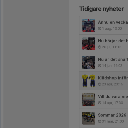
Tidigare nyheter
Ännu en vecka
1 aug, 10:00
Nu börjar det 
26 jul, 11:15
Nu är det snar
14 jun, 16:02
Klädshop infö
23 apr, 23:16
Vill du vara m
14 apr, 17:30
Sommar 2026 ä
31 mar, 21:00