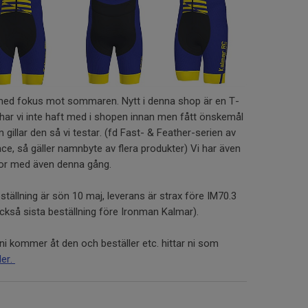
ed fokus mot sommaren. Nytt i denna shop är en T-
har vi inte haft med i shopen innan men fått önskemål
illar den så vi testar. (fd Fast- & Feather-serien av
Pace, så gäller namnbyte av flera produkter) Vi har även
or med även denna gång.
ställning är sön 10 maj, leverans är strax före IM70.3
ckså sista beställning före Ironman Kalmar).
i kommer åt den och beställer etc. hittar ni som
der.