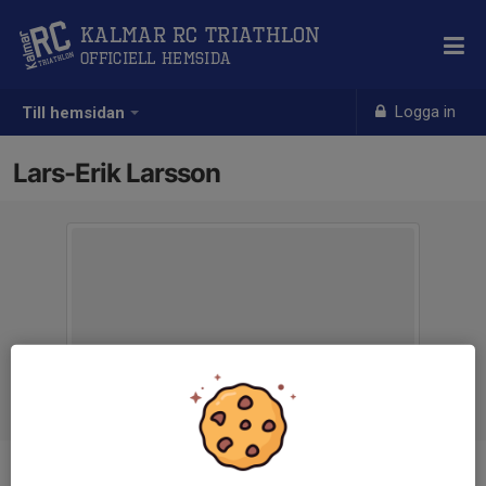
Kalmar RC Triathlon
Officiell hemsida
Logga in
Till hemsidan
Lars-Erik Larsson
Titel
Ordförande