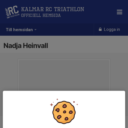
Kalmar RC Triathlon
Officiell hemsida
Logga in
Till hemsidan
Nadja Heinvall
Titel
Ledamot