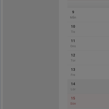
9
Mån
10
Tis
11
Ons
12
Tor
13
Fre
14
Lör
15
Sön