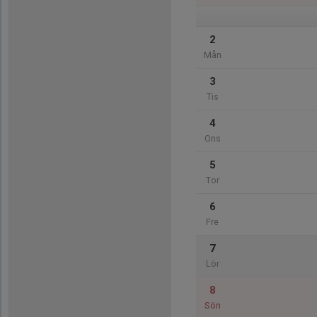
2
Mån
3
Tis
4
Ons
5
Tor
6
Fre
7
Lör
8
Sön