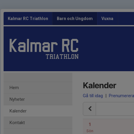
Kalmar RC Triathlon
Barn och Ungdom
Vuxna
Kalender
Hem
Gå till idag
|
Prenumerer
Nyheter
Kalender
Kontakt
1
Sön