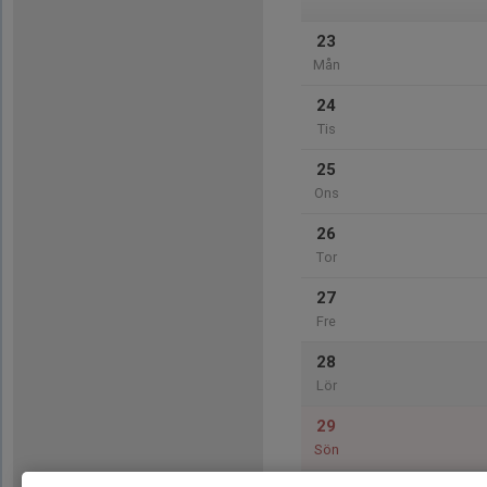
23
Mån
24
Tis
25
Ons
26
Tor
27
Fre
28
Lör
29
Sön