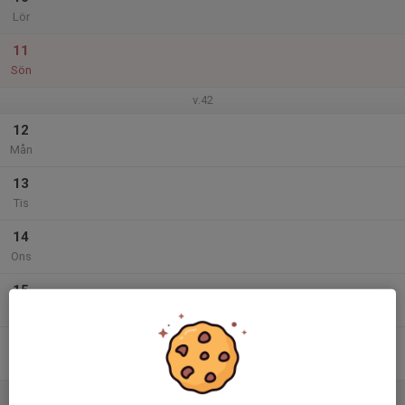
Lör
11
Sön
v.42
12
Mån
13
Tis
14
Ons
15
Tor
16
Fre
17