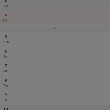
3
Lör
4
Sön
v.41
5
Mån
6
Tis
7
Ons
8
Tor
9
Fre
10