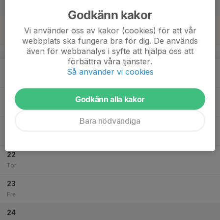
Lör
Godkänn kakor
18
Vi använder oss av kakor (cookies) för att vår
Sön
webbplats ska fungera bra för dig. De används
även för webbanalys i syfte att hjälpa oss att
v.43
förbättra våra tjänster.
19
Så använder vi cookies
Mån
20
Godkänn alla kakor
Tis
Bara nödvändiga
21
Ons
22
Tor
23
Fre
24